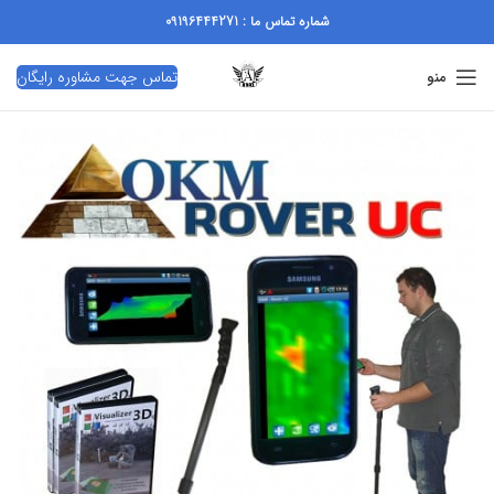
شماره تماس ما : 09196444271
تماس جهت مشاوره رایگان
منو