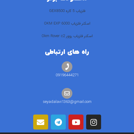
فلزیاب 5 کاره GEX8500
اسکنر فلزیاب 6000 OKM EXP
اسکنر فلزیاب روور Okm Rover c2
راه های ارتباطی
09196444271
seyadalavi1363@gmail.com