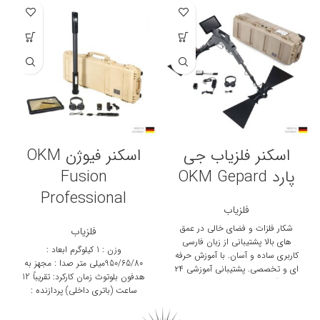
اسکنر فلزیاب جی
اسکنر فیوژن OKM
پارد OKM Gepard
Fusion
Professional
فلزیاب
شکار فلزات و فضای خالی در عمق
فلزیاب
های بالا پشتیبانی از زبان فارسی
وزن : 1 کیلوگرم ابعاد :
کاربری ساده و آسان. با آموزش حرفه
950/65/80میلی متر صدا : مجهز به
ای و تخصصی. پشتیبانی آموزشی ۲۴
هدفون بلوتوث زمان کارکرد: تقریباً 12
ساعته گارانتی ۲ ساله محصولات آکبند
ساعت (باتری داخلی) پردازنده :
Cortex M3 32MH-Cortex M10
Slave 24 MH دمای کار : -10 درجه