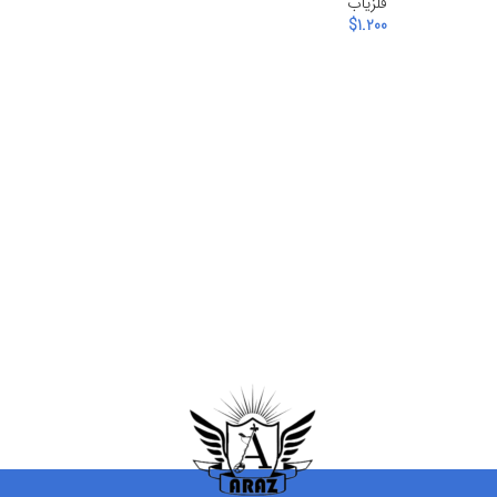
فلزیاب
$
1.200