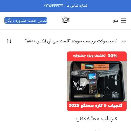
شماره تماس ما : 09196444271
تماس جهت مشاوره رایگان
منو
خانه
محصولات برچسب خورده “قیمت جی ای ایکس 8500”
فلزیاب gex8500