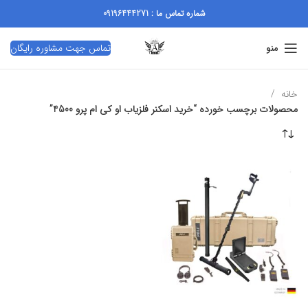
شماره تماس ما : 09196444271
تماس جهت مشاوره رایگان
منو
خانه
محصولات برچسب خورده “خرید اسکنر فلزیاب او کی ام پرو 4500”