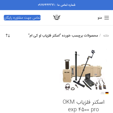
شماره تماس ما : 09196444271
تماس جهت مشاوره رایگان
منو
خانه
محصولات برچسب خورده “اسکنر فلزیاب او کی ام”
اسکنر فلزیاب OKM
exp 4500 pro