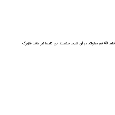
کلیسای آندردال Undredal در قرن11 و در سال 1147 در روستای آندردال ساخته شد که یکی از کوچک ترین کلیساهای کشور نروژ به حساب می آید و فقط 40 نفر میتواند در آن کلیسا بنشینند این کلیسا نیز مانند فلزبرگ