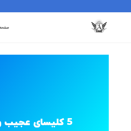
صفحه 
5 کلیسای عجیب وغریب