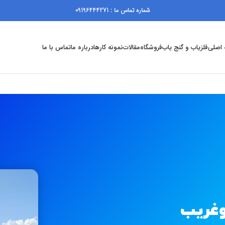
شماره تماس ما : 09196444271
اصلی
فلزیاب و گنج یاب
فروشگاه
مقالات
نمونه کارها
درباره ما
تماس با ما