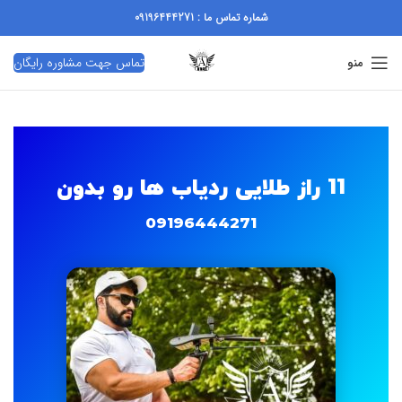
شماره تماس ما : 09196444271
تماس جهت مشاوره رایگان
منو
11 راز طلایی ردیاب ها رو بدون
09196444271