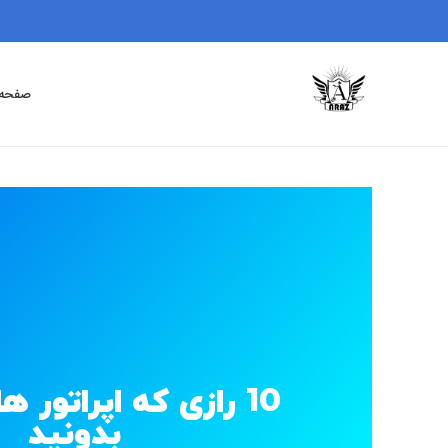
صفحه 
10 رازی که اپراتور 
بدونید