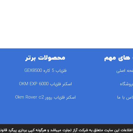
های مهم
محصولات برتر
حه اصلی
فلزیاب 5 کاره GEX8500
روشگاه
اسکنر فلزیاب 6000 OKM EXP
اس با ما
اسکنر فلزیاب روور Okm Rover c2
طلاعات این سایت متعلق به شرکت آراز تجارت میباشد و هرگونه کپی برداری پیگرد قانونی