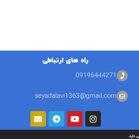
راه های ارتباطی
09196444271
seyadalavi1363@gmail.com
 دارد.