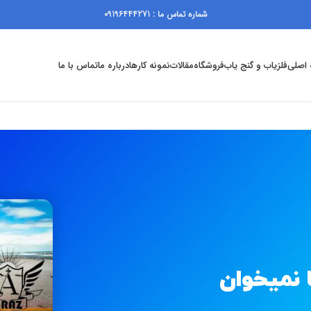
شماره تماس ما : 09196444271
اصلی
فلزیاب و گنج یاب
فروشگاه
مقالات
نمونه کارها
درباره ما
تماس با ما
ها نمیخوان