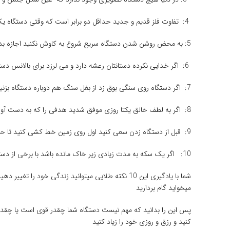
4: تفاوت فلز قدیم و جدید حداقل دو برابر است که وقتی دستگاه یک فلز ۲۰ *۲۰ را در دو متر بزند فلز قدیمی و زیر خاک مانده رو در چهار متر می زند
5: به محض روشن شدن دستگاه سریع شروع به کاوش نکنید اجازه بدهید تا سیم پیچ لوپ دستگاه گرم شود تا شما بتوانید اسکن دقیق تر و با کیفیت ترین را داشته باشیم
6: اگر خدایی نکرده دستانتان رعشه دارد و می لرزد برای بالانس دستگاه از دوستتان کمک بگیرید و بعد از بالانس خودتان اپراتوری را شروع کنید
7: اگر دستگاه روی سنگی بوق زد از بغل سنگ هم دوباره دستگاه بزنید اگر دوباره از بغل گرفتید و بوق زد داخل سنگ چیزی هست نه زیر سنگ
8: اگر به لطف خالق یکتا روزی موفق شدید هدفی را که به دست آوردید با رعایت موارد امنیتی و بهداشتی و با دستکش از زمین بردارید
9: قبل از دستگاه زدن سعی کنید اول روی زمین خط کشی کنید تا حتی یک وجب هم جایی نماند که دستگاهتان را نگرفته باشید
10: اگر یک سکه به مدت زیادی زیر خاک مانده باشد با برخی از دستگاه ها میشود آن سکه را تا یک متر هم شناسایی کرد
شما با یادگیری این 10 نکته طلایی میتوانید زندگی
میخواید گام بردارید
کنید و رزق و روزی خود را زیاد کنید