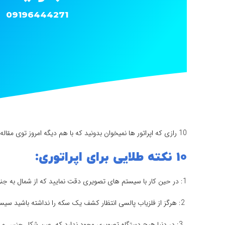
09196444271
10 رازی که اپراتور ها نمیخوان بدونید که با هم دیگه امروز توی مقاله متوجه میشیم و مطالعه میکنیم خیلی بهتون کمک میکنه و باعث میشه تو کارتون جلو بیفتید و خطا هاتون کاهش پیدا کنه
10 نکته طلایی برای اپراتوری:
1: در حین کار با سیستم های تصویری دقت نمایید که از شمال به جنوب اسکن بگیرید تا کیفیت اسکن خوبی داشته باشید
2: هرگز از فلزیاب پالسی انتظار کشف یک سکه را نداشته باشید سیستم های vlf برای این کار ساخته شده اند
3: در دنیا هیچ دستگاه تصویری وجود ندارد که عین شکل جنس و نشان بدهد پس مراقب افراد سودجو باشید و در دام آنها نیافتید زیرا که آنها شما را فریب می دهند و فقط به سود خود فکر می کنند