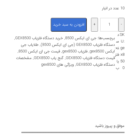
10 عدد در انبار
افزودن به سبد خرید
SK
د
برچسب‌ها:
جی ای ایکس 8500
, 
خرید دستگاه فلزیاب GEX8500
, 
U:
س
دستگاه فلزیاب GEX8500 (جی ای ایکس 8500)
, 
طلایاب جی
ge
ته:
ایکس gex8500
, 
فلزیاب gex8500
, 
قیمت جی ای ایکس 8500
, 
x8
فلز
قیمت دستگاه فلزیاب GEX8500
, 
گنج یاب GEX8500
, 
مشخصات
50
یا
دستگاه فلزیاب GEX8500
, 
ویژگی های gex8500
0
ب
موفق و پیروز باشید
══════════════════════════════════════
شرکت بازرگانی آراز تجارت
.
با بیش از ۱۹ سال سابقه درخشان در زمینه واردات و
فروش برترین سیستم های .گنجیاب/طلایاب/فلزیاب/معدن یاب/زمین
شناسی/بازرسی /و ….