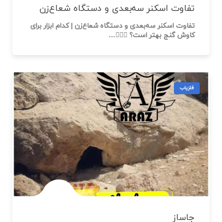
جاساز
جاساز جاساز… خیلی از دوستان میپرسند جاساز کجا میاد
ودرکل جاساز چیست،،، دوستان جاساز به…