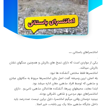
️امانتسراهای باستانی ،،،
.
یکی از مواردی است که دارای نسخ های باارزش و همچنین سنگهای نشان
باارزش میباشد..
امانتسرها فقط مختص آتشکده ها نبود.
بله اصلی ترین ومیشه گفت اصل بنای امانتسرها مربوط به مکانهای عبادی
و مذهبی که توسط افراد مذهبی مغان اداره میشد بود.
ابتدا معابد، محیطهای پیرها، آتشکده ها،اماکن مذهبی نامی،و… دارای
امانتسراهای مهم مردمی و شاهی ،اشرافی بودند.
ببینید دوستان وقتی میگیم امانتسرا، دلیل براین نیست صددرصد باید
داخل جایگاه مذهبی مثلا یک پیر باشه،،، خیر اصلا..