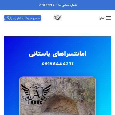
شماره تماس ما : 09196444271
تماس جهت مشاوره رایگان
منو
️امانتسراهای باستانی
09196444271