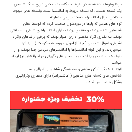
بارها وبارها دیده شده، در اطراف جایگاه، یک مکانی دارای سنگ شاخص
یک نسخه هست، که نسخه مربوط به امانتسرا ست. ونسخه های مربوط
به داخل اموال امانتسرا،با نسخه بیرونی متفاوته
کوه های هرمی که بارها در موردشون صحبت کردم،که توسط مغان
شناسایی شده بودند، و مقدس بودند، دارای امانتسراهای شاهی ، سلطنتی
بودند. بله بقدری افراد مذهبی دارای اعتبار بودند که برخی از شاهان وافراد
اشرافی، اموال شخصی ( جدا از اموال مربوط به حکومت ) را به انها
میسپاردند، و این گونه امانتسراها با امانتسرهای مردمی جدا بودند، و از
طرف همان شخص یا اشخاص ، محل های نگهبانی در اطرافشان نیز ایجاد
میشد.
البته نه همگی اماکن مذهبی، ونه همگی شاهان و اشرافیان،،،
شاخص های نسخه های مذهبی ( امانتسراها) دارای معماری وقرارگیری
وشکل خاصی میباشند.؛؛.