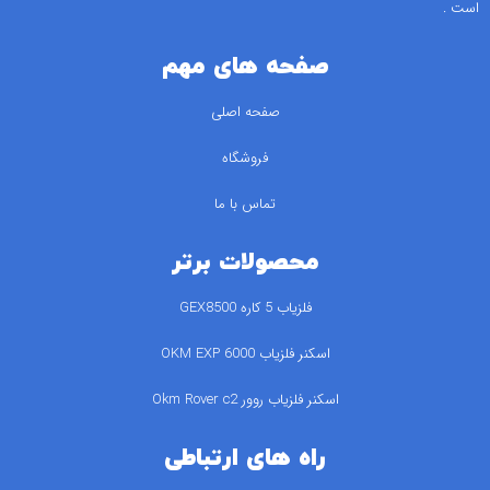
فلزیاب 5 کاره GEX8500
اسکنر فلزیاب 6000 OKM EXP
اسکنر فلزیاب روور Okm Rover c2
راه های ارتباطی
09196444271
seyadalavi1363@gmail.com