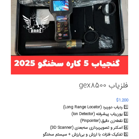
فلزیاب gex8500
$
1.200
1️⃣
ردیاب دوربرد (Long Range Locator)
2️⃣
یون‌یاب پیشرفته (Ion Detector)
3️⃣
نقطه‌زن دقیق (Pinpointer)
4️⃣
اسکنر و تصویربرداری سه‌بعدی (3D Scanner)
5️⃣
تفکیک فلزات با ارزش و بی‌ارزش + سیستم سخنگو