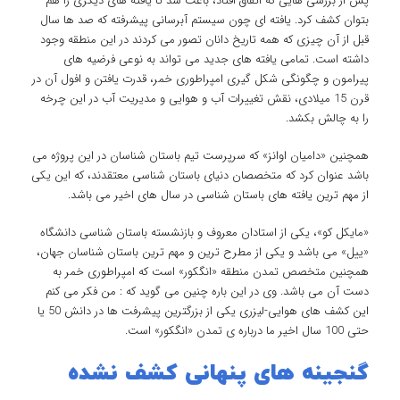
پس از بررسی هایی که اتفاق افتاد، باعث شد تا یافته های دیگری را هم
بتوان کشف کرد. یافته ای چون سیستم آبرسانی پیشرفته که صد ها سال
قبل از آن چیزی که همه تاریخ دانان تصور می کردند در این منطقه وجود
داشته است. تمامی یافته های جدید می تواند به نوعی فرضیه های
پیرامون و چگونگی شکل گیری امپراطوری خمر، قدرت یافتن و افول آن در
قرن 15 میلادی، نقش تغییرات آب و هوایی و مدیریت آب در این چرخه
را به چالش بکشد.
همچنین «دامیان اوانز» که سرپرست تیم باستان شناسان در این پروژه می
باشد عنوان کرد که متخصصان دنیای باستان شناسی معتقدند، که این یکی
از مهم ترین یافته های باستان شناسی در سال های اخیر می باشد.
«مایکل کو»، یکی از استادان معروف و بازنشسته باستان شناسی دانشگاه
«ییل» می باشد و یکی از مطرح ترین و مهم ترین باستان شناسان جهان،
همچنین متخصص تمدن منطقه «انگکور» است که امپراطوری خمر به
دست آن می باشد. وی در این باره چنین می گوید که : من فکر می کنم
این کشف های هوایی-لیزری یکی از بزرگترین پیشرفت ها در دانش 50 یا
حتی 100 سال اخیر ما درباره ی تمدن «انگکور» است.
گنجینه های پنهانی کشف نشده