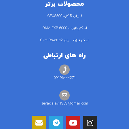
محصولات برتر
فلزیاب 5 کاره GEX8500
اسکنر فلزیاب 6000 OKM EXP
اسکنر فلزیاب روور Okm Rover c2
راه های ارتباطی
09196444271
seyadalavi1363@gmail.com