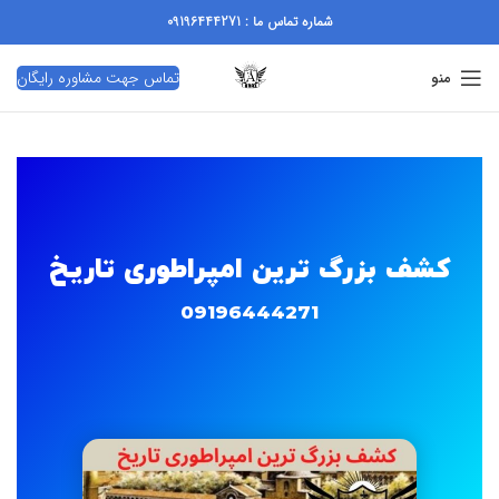
شماره تماس ما : 09196444271
تماس جهت مشاوره رایگان
منو
کشف بزرگ ترین امپراطوری تاریخ
09196444271