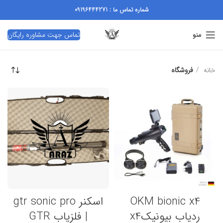
شماره تماس ما : 09196444271
تماس جهت مشاوره رایگان
منو
خانه
فروشگاه
OKM bionic x4
اسکنر gtr sonic pro
ردیاب بیونیکx4
| فلزیاب GTR